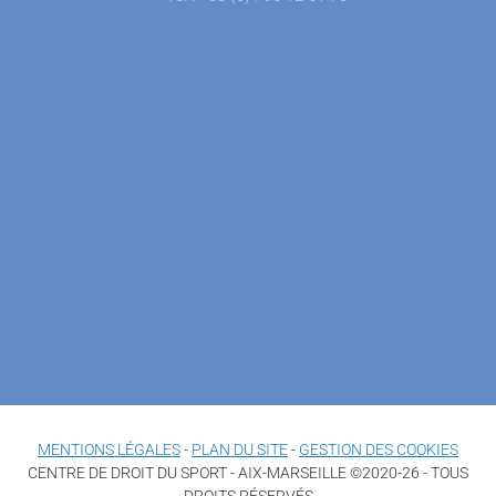
MENTIONS LÉGALES
-
PLAN DU SITE
-
GESTION DES COOKIES
CENTRE DE DROIT DU SPORT - AIX-MARSEILLE ©2020-26 - TOUS
DROITS RÉSERVÉS