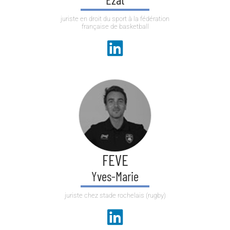
juriste en droit du sport à la fédération
française de basketball
FEVE
Yves-Marie
juriste chez stade rochelais (rugby)