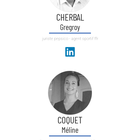
CHERBAL
Gregroy
juriste pepsico - agent sportif ffr
COQUET
Méline