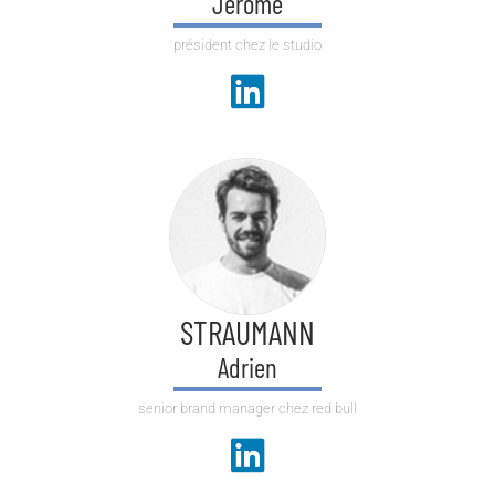
Jérome
président chez le studio
STRAUMANN
Adrien
senior brand manager chez red bull