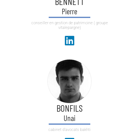
BENNETT
Pierre
conseiller en gestion de patrimoine ( groupe
vitalepargne)
BONFILS
Unai
cabinet d'avocats bakhti