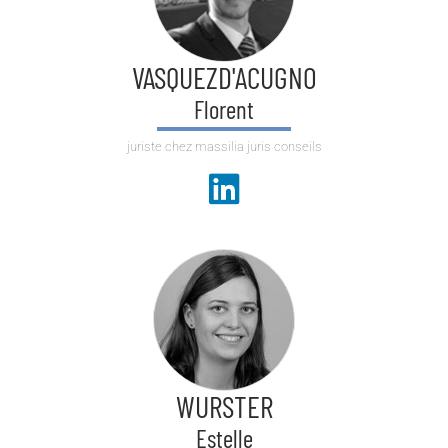
VASQUEZD'ACUGNO
Florent
juriste chez massilia juris conseils
WURSTER
Estelle