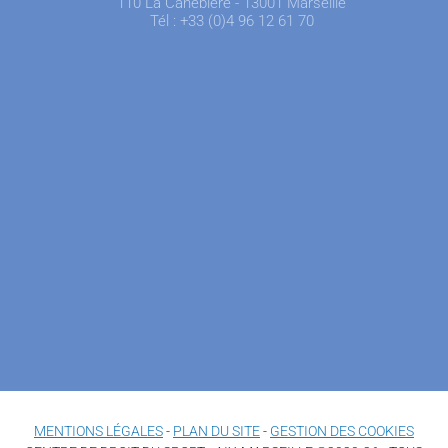
110 La Canebière - 13001 Marseille
Tél : +33 (0)4 96 12 61 70
MENTIONS LÉGALES
-
PLAN DU SITE
-
GESTION DES COOKIES