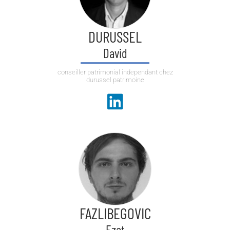
DURUSSEL
David
conseiller patrimonial independant chez
durussel patrimoine
FAZLIBEGOVIC
Ezat