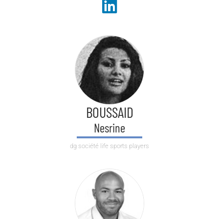
BOUSSAID
Nesrine
dg société life sports players