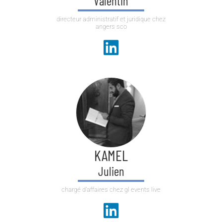
Valentin
directeur administratif et juridique chez
angers sco
KAMEL
Julien
chargé d’affaires chez gl events live