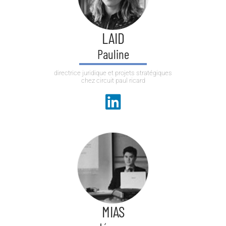
LAID
Pauline
directrice juridique et projets stratégiques
chez circuit paul ricard
MIAS