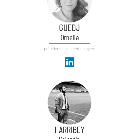
GUEDJ
Ornella
présidente live sports players
HARRIBEY