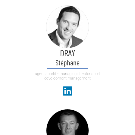
DRAY
Stéphane
agent sportif - managing director sport
development management